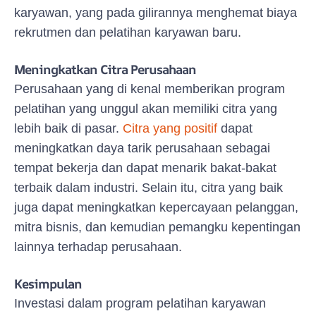
karyawan, yang pada gilirannya menghemat biaya
rekrutmen dan pelatihan karyawan baru.
Meningkatkan Citra Perusahaan
Perusahaan yang di kenal memberikan program
pelatihan yang unggul akan memiliki citra yang
lebih baik di pasar.
Citra yang positif
dapat
meningkatkan daya tarik perusahaan sebagai
tempat bekerja dan dapat menarik bakat-bakat
terbaik dalam industri. Selain itu, citra yang baik
juga dapat meningkatkan kepercayaan pelanggan,
mitra bisnis, dan kemudian pemangku kepentingan
lainnya terhadap perusahaan.
Kesimpulan
Investasi dalam program pelatihan karyawan