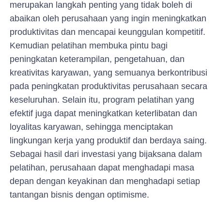
merupakan langkah penting yang tidak boleh di
abaikan oleh perusahaan yang ingin meningkatkan
produktivitas dan mencapai keunggulan kompetitif.
Kemudian pelatihan membuka pintu bagi
peningkatan keterampilan, pengetahuan, dan
kreativitas karyawan, yang semuanya berkontribusi
pada peningkatan produktivitas perusahaan secara
keseluruhan. Selain itu, program pelatihan yang
efektif juga dapat meningkatkan keterlibatan dan
loyalitas karyawan, sehingga menciptakan
lingkungan kerja yang produktif dan berdaya saing.
Sebagai hasil dari investasi yang bijaksana dalam
pelatihan, perusahaan dapat menghadapi masa
depan dengan keyakinan dan menghadapi setiap
tantangan bisnis dengan optimisme.