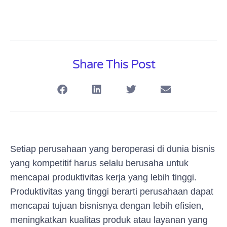
Share This Post
Setiap perusahaan yang beroperasi di dunia bisnis
yang kompetitif harus selalu berusaha untuk
mencapai produktivitas kerja yang lebih tinggi.
Produktivitas yang tinggi berarti perusahaan dapat
mencapai tujuan bisnisnya dengan lebih efisien,
meningkatkan kualitas produk atau layanan yang