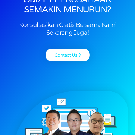
SEMAKIN MENURUN?
Konsultasikan Gratis Bersama Kami
Sekarang Juga!
Contact Us