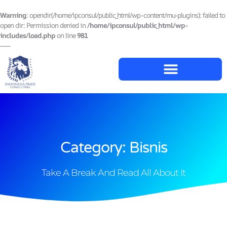
Lewati
ke
Warning
: opendir(/home/ipconsul/public_html/wp-content/mu-plugins): failed to
konten
open dir: Permission denied in
/home/ipconsul/public_html/wp-
includes/load.php
on line
981
-----
Category: Bisnis
Take A Break And Read All About It